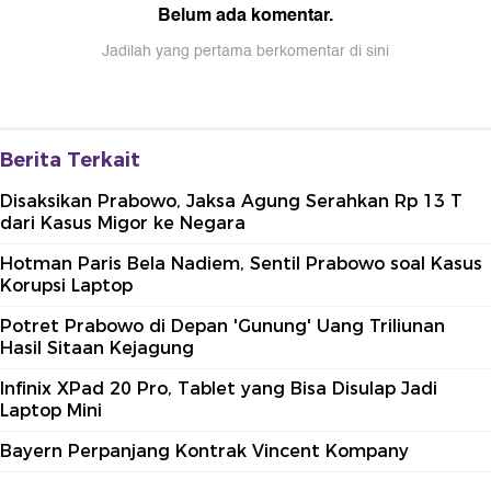
Belum ada komentar.
Jadilah yang pertama berkomentar di sini
Berita Terkait
Disaksikan Prabowo, Jaksa Agung Serahkan Rp 13 T
dari Kasus Migor ke Negara
Hotman Paris Bela Nadiem, Sentil Prabowo soal Kasus
Korupsi Laptop
Potret Prabowo di Depan 'Gunung' Uang Triliunan
Hasil Sitaan Kejagung
Infinix XPad 20 Pro, Tablet yang Bisa Disulap Jadi
Laptop Mini
Bayern Perpanjang Kontrak Vincent Kompany