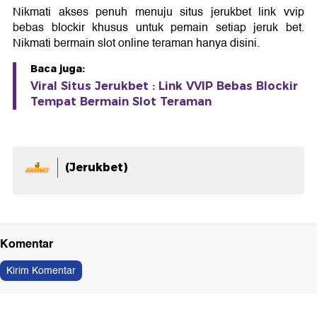
Nikmati akses penuh menuju situs
jerukbet
link vvip
bebas blockir khusus untuk pemain setiap jeruk bet.
Nikmati bermain slot online teraman hanya disini.
Baca juga:
Viral Situs Jerukbet : Link VVIP Bebas Blockir
Tempat Bermain Slot Teraman
(Jerukbet)
Komentar
Kirim Komentar