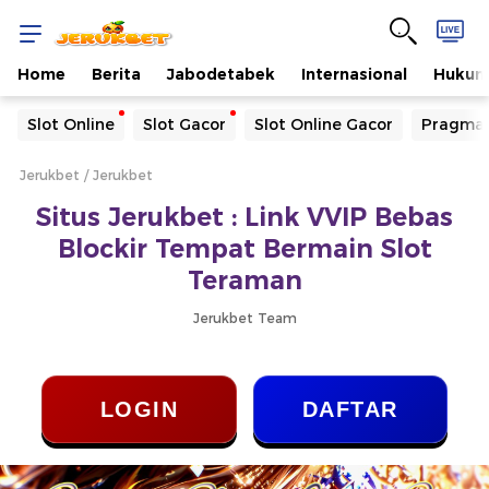
Home
Berita
Jabodetabek
Internasional
Huku
Yang sedang ramai dicari
Slot Online
Slot Gacor
Slot Online Gacor
Pragmat
Loading...
Jerukbet
Jerukbet
Terakhir yang dicari
Situs Jerukbet : Link VVIP Bebas
Loading...
Blockir Tempat Bermain Slot
Teraman
Jerukbet Team
LOGIN
DAFTAR